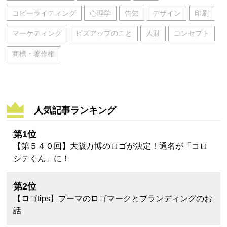
コピーライティング
心理学
告知
デザイン
印刷
マーケティング
ビズアップのこと
人財
コンセプト
商標・著作権
人気記事ランキング
第1位
【第５４０回】大阪万博のロゴが決定！通名が「コロ
シテくん」に！
第2位
【ロゴtips】プーマのロゴマークとブランディングのお
話