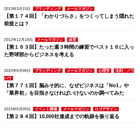
2013年3月15日
ブランディング
メールマガジン
【第１７４回】「わかりづらさ」をつくってしまう隠れた
前提とは？
2012年12月19日
メールマガジン
経営
【第１６３回】たった週３時間の練習でベスト１６に入っ
た野球部からビジネスを考える
2025年6月06日
ブランディング
メールマガジン
心理学
法則・ノウ
ハウ
【第７７１回】脳みそ的に、なぜビジネスは「No1」や
「業界初」を目指さなければいけないのか調べてみた
2015年6月05日
イベント開催
メールマガジン
ロゴデザイン
【第２８４回】10,000社達成までの軌跡を振り返る