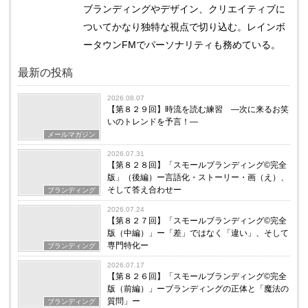
ブランディングやデザイン、クリエイティブに
ついてかなり独特な視点で切り込む。レインボ
ータウンFMでパーソナリティも務めている。
最新の投稿
2026.08.07
【第８２９回】時流を読む練習 ―次に来るお笑
いのトレンドを予言！―
メールマガジン
2026.07.31
【第８２８回】「スモールブランディング©完全
版」（後編）ー言語化・ストーリー・画（え）、
そして答え合わせー
ブランディング
2026.07.24
【第８２７回】「スモールブランディング©完全
版（中編）」ー「差」ではなく「違い」、そして
専門特化ー
ブランディング
2026.07.17
【第８２６回】「スモールブランディング©完全
版（前編）」ーブランディングの正体と「魔法の
質問」ー
ブランディング