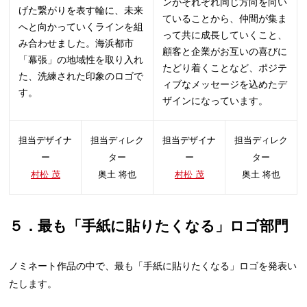
ンがそれぞれ同じ方向を向い
げた繋がりを表す輪に、未来
ていることから、仲間が集ま
へと向かっていくラインを組
って共に成長していくこと、
み合わせました。海浜都市
顧客と企業がお互いの喜びに
「幕張」の地域性を取り入れ
たどり着くことなど、ポジテ
た、洗練された印象のロゴで
ィブなメッセージを込めたデ
す。
ザインになっています。
担当デザイナ
担当ディレク
担当デザイナ
担当ディレク
ー
ター
ー
ター
村松 茂
奥土 将也
村松 茂
奥土 将也
５．最も「手紙に貼りたくなる」ロゴ部門
ノミネート作品の中で、最も「手紙に貼りたくなる」ロゴを発表い
たします。