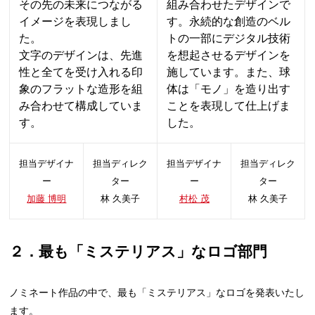
その先の未来につながる
組み合わせたデザインで
イメージを表現しまし
す。永続的な創造のベル
た。
トの一部にデジタル技術
文字のデザインは、先進
を想起させるデザインを
性と全てを受け入れる印
施しています。また、球
象のフラットな造形を組
体は「モノ」を造り出す
み合わせて構成していま
ことを表現して仕上げま
す。
した。
担当デザイナ
担当ディレク
担当デザイナ
担当ディレク
ー
ター
ー
ター
加藤 博明
林 久美子
村松 茂
林 久美子
２．最も「ミステリアス」なロゴ部門
ノミネート作品の中で、最も「ミステリアス」なロゴを発表いたし
ます。