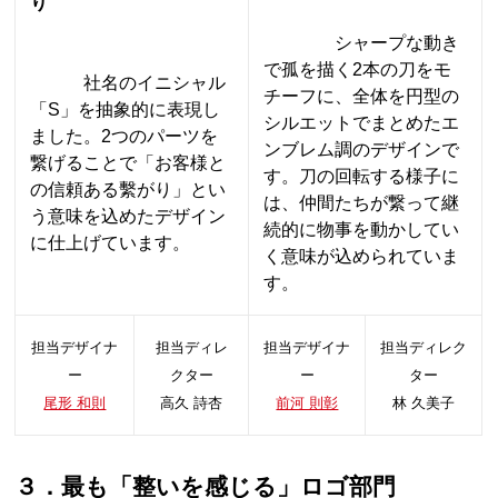
り
シャープな動き
で孤を描く2本の刀をモ
社名のイニシャル
チーフに、全体を円型の
「S」を抽象的に表現し
シルエットでまとめたエ
ました。
2つのパーツを
ンブレム調のデザインで
繋げることで「お客様と
す。刀の回転する様子に
の信頼ある繫がり」とい
は、仲間たちが繋って継
う意味を込めたデザイン
続的に物事を動かしてい
に仕上げています。
く意味が込められていま
す。
担当デザイナ
担当ディレ
担当デザイナ
担当ディレク
ー
クター
ー
ター
尾形 和則
高久 詩杏
前河 則彰
林 久美子
３．最も「整いを感じる」ロゴ部門