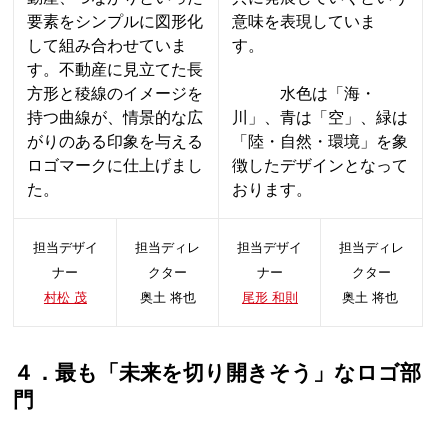
要素をシンプルに図形化
意味を表現していま
して組み合わせていま
す。
す。
不動産に見立てた長
方形と稜線のイメージを
水色は「海・
持つ曲線が、情景的な広
川」、青は「空」、緑は
がりのある印象を与える
「陸・自然・環境」を象
ロゴマークに仕上げまし
徴したデザインとなって
た。
おります。
担当デザイ
担当ディレ
担当デザイ
担当ディレ
ナー
クター
ナー
クター
村松 茂
奥土 将也
尾形 和則
奥土 将也
４．最も「未来を切り開きそう」なロゴ部
門