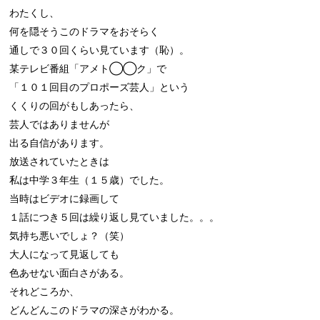
わたくし、

何を隠そうこのドラマをおそらく

通しで３０回くらい見ています（恥）。

某テレビ番組「アメト◯◯ク」で

「１０１回目のプロポーズ芸人」という

くくりの回がもしあったら、

芸人ではありませんが

出る自信があります。

放送されていたときは

私は中学３年生（１５歳）でした。

当時はビデオに録画して

１話につき５回は繰り返し見ていました。。。

気持ち悪いでしょ？（笑）

大人になって見返しても

色あせない面白さがある。

それどころか、

どんどんこのドラマの深さがわかる。
