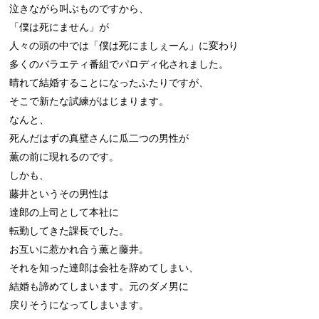
泣きながら叫ぶものですから、

「僕は死にません」が

人々の頭の中では「僕は死にましぇーん」に変わり

多くのバラエティ番組でパロディ化されました。

晴れて結婚することになったふたりですが、

そこで新たな試練がはじまります。

なんと、

死んだはずの真壁さんに瓜二つの男性が

薫の前に現れるのです。

しかも、

藤井というその男性は

達郎の上司として本社に

転勤してきた課長でした。

お互いに惹かれ合う薫と藤井。

それを知った達郎は会社を辞めてしまい、

結婚も諦めてしまいます。元のダメ男に

戻りそうになってしまいます。
