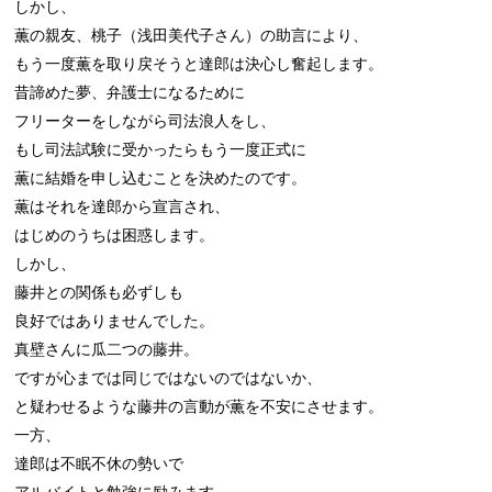
しかし、

薫の親友、桃子（浅田美代子さん）の助言により、

もう一度薫を取り戻そうと達郎は決心し奮起します。

昔諦めた夢、弁護士になるために

フリーターをしながら司法浪人をし、

もし司法試験に受かったらもう一度正式に

薫に結婚を申し込むことを決めたのです。

薫はそれを達郎から宣言され、

はじめのうちは困惑します。

しかし、

藤井との関係も必ずしも

良好ではありませんでした。

真壁さんに瓜二つの藤井。

ですが心までは同じではないのではないか、

と疑わせるような藤井の言動が薫を不安にさせます。

一方、

達郎は不眠不休の勢いで

アルバイトと勉強に励みます。
