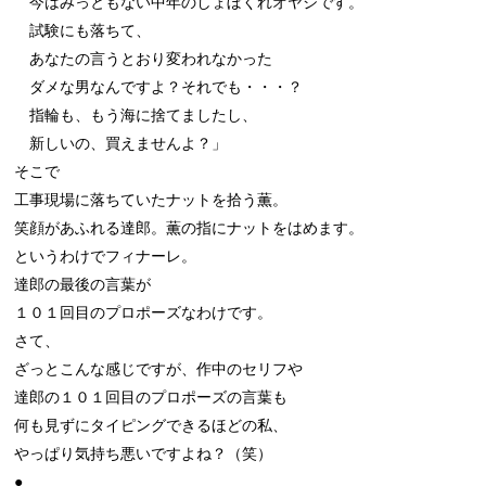
　今はみっともない中年のしょぼくれオヤジです。

　試験にも落ちて、

　あなたの言うとおり変われなかった

　ダメな男なんですよ？それでも・・・？

　指輪も、もう海に捨てましたし、

　新しいの、買えませんよ？」

そこで

工事現場に落ちていたナットを拾う薫。

笑顔があふれる達郎。薫の指にナットをはめます。

というわけでフィナーレ。

達郎の最後の言葉が

１０１回目のプロポーズなわけです。

さて、

ざっとこんな感じですが、作中のセリフや

達郎の１０１回目のプロポーズの言葉も

何も見ずにタイピングできるほどの私、

やっぱり気持ち悪いですよね？（笑）

●
