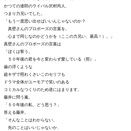
かつての達郎のライバル沢村尚人、

つまり力兄いでした。

「もう一度思い出せばいいんじゃないのか？

　真壁さんのプロポーズの言葉を。

　心まで同じなのかどうかを（ここの力兄い、最高！）。」

真壁さんのプロポーズの言葉は

「ぼくは誓う。

　５０年後の君を今と変わらず愛している（照）」

歯の浮くような

超キザで照れくさいこのセリフも

ドラマ全体がユーモアで笑いのある

コミカルなつくりのため逆にはまります。

藤井に問う薫。

「５０年後の私、どう思う？」

答える藤井。

「そんなことはわからない。

　先のことはいいじゃないか、
