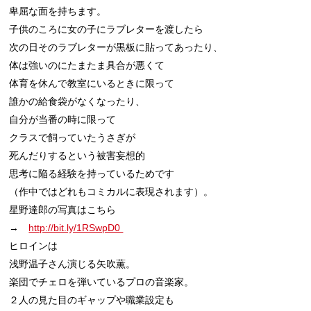
卑屈な面を持ちます。

子供のころに女の子にラブレターを渡したら

次の日そのラブレターが黒板に貼ってあったり、

体は強いのにたまたま具合が悪くて

体育を休んで教室にいるときに限って

誰かの給食袋がなくなったり、

自分が当番の時に限って

クラスで飼っていたうさぎが

死んだりするという被害妄想的

思考に陥る経験を持っているためです

（作中ではどれもコミカルに表現されます）。

星野達郎の写真はこちら

→　
http://bit.ly/1RSwpD0 
ヒロインは

浅野温子さん演じる矢吹薫。

楽団でチェロを弾いているプロの音楽家。

２人の見た目のギャップや職業設定も
