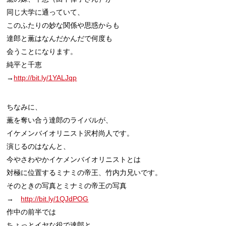
同じ大学に通っていて、

このふたりの妙な関係や思惑からも

達郎と薫はなんだかんだで何度も

会うことになります。

純平と千恵

→
http://bit.ly/1YALJqp
ちなみに、

薫を奪い合う達郎のライバルが、

イケメンバイオリニスト沢村尚人です。

演じるのはなんと、

今やさわやかイケメンバイオリニストとは

対極に位置するミナミの帝王、竹内力兄いです。

そのときの写真とミナミの帝王の写真

→　
http://bit.ly/1QJdPOG
作中の前半では

ちょっとイヤな役で達郎と
