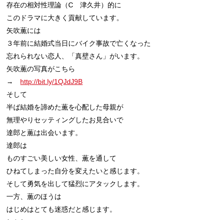
存在の相対性理論（C　津久井）的に

このドラマに大きく貢献しています。

矢吹薫には

３年前に結婚式当日にバイク事故で亡くなった

忘れられない恋人、「真壁さん」がいます。

矢吹薫の写真がこちら

→　
http://bit.ly/1QJdJ9B
そして

半ば結婚を諦めた薫を心配した母親が

無理やりセッティングしたお見合いで

達郎と薫は出会います。

達郎は

ものすごい美しい女性、薫を通して

ひねてしまった自分を変えたいと感じます。

そして勇気を出して猛烈にアタックします。

一方、薫のほうは

はじめはとても迷惑だと感じます。
