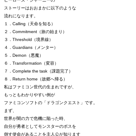
ストーリーはおおまかに以下のような

流れになります。

１．Calling（天命を知る）

２．Commitment（旅の始まり）

３．Threshold（境界線）

４．Guardians（メンター）

５．Demon（悪魔）

６．Transformation（変容）

７．Complete the task（課題完了）

８．Return home（故郷へ帰る）

私はファミコン世代の生まれですが、

もっともわかりやすい例が

ファミコンソフトの「ドラゴンクエスト」です。

まず、

世界が闇の力で危機に陥った時、

自分が勇者としてモンスターのボスを

倒す使命があることを主人公が知ります
