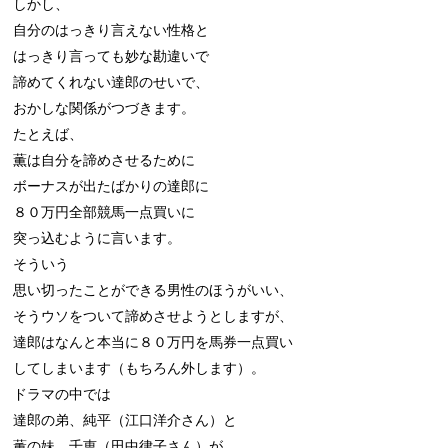
しかし、

自分のはっきり言えない性格と

はっきり言っても妙な勘違いで

諦めてくれない達郎のせいで、

おかしな関係がつづきます。

たとえば、

薫は自分を諦めさせるために

ボーナスが出たばかりの達郎に

８０万円全部競馬一点買いに

突っ込むように言います。

そういう

思い切ったことができる男性のほうがいい、

そうウソをついて諦めさせようとしますが、

達郎はなんと本当に８０万円を馬券一点買い

してしまいます（もちろん外します）。

ドラマの中では

達郎の弟、純平（江口洋介さん）と

薫の妹、千恵（田中律子さん）が
