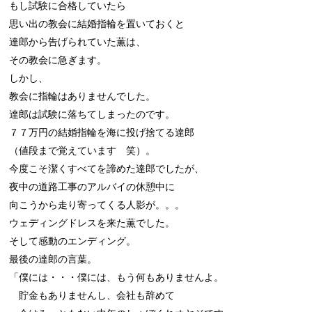
もし試験に合格していたら

思い出の教会に結婚指輪を置いておくと

達郎から告げられていた薫は、

その教会に急ぎます。

しかし、

教会に指輪はありませんでした。

達郎は試験に落ちてしまったのです。

７７万円の結婚指輪を海に投げ捨てる達郎

（値段まで覚えています　笑）。

今度こそ潔くすべてを諦めた達郎でしたが、

夜中の道路工事のアルバイの休憩中に

向こうから走り寄ってくる人影が。。。

ウェディングドレスを来た薫でした。

そして感動のエンディング。

最後の達郎の言葉。

「僕には・・・僕には、もう何もありませんよ。

　貯金もありませんし、会社も辞めて
