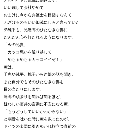
いい歳して会社やめて

おまけに今から弁護士を目指すなんて

ふざけるのもいい加減にしろと言っていた

弟純平も、兄達郎のひたむきな姿に

だんだん心を打たれるようになります。

「今の兄貴、

　カッコ悪いを通り越して

　めちゃめちゃカッコイイぞ！」

薫は、

千恵や純平、桃子から達郎の話を聞き、

また自分でもそのひたむきな姿を

目の当たりにします。

達郎の頑張りを知れば知るほど、

疑わしい藤井の言動に不安になる薫。

「もうどうしていいかわからない」

と弱音を吐いた時に薫を救ったのが、

ドイツの楽団に引きぬかれ旅立つ直前の
