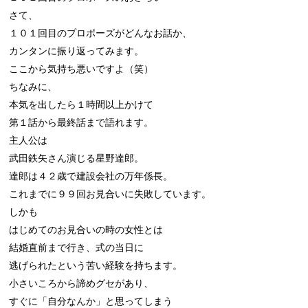
さて、

１０１回目のプロポーズがどんなお話か、

カンタンに振り返ってみます。

ここから気持ち悪いですよ（笑）

ちなみに、

本気を出したら１時間以上かけて

第１話から最終話まで語れます。

主人公は

武田鉄矢さん演じる星野達郎。

達郎は４２歳で建設会社の万年係長。

これまでに９９回お見合いに失敗しています。

しかも

はじめてのお見合いの時の女性とは

結婚直前まで行き、式の当日に

逃げられたという苦い経験を持ちます。

小さいころから諦めグセがあり、

すぐに「自分なんか」と思ってしまう
