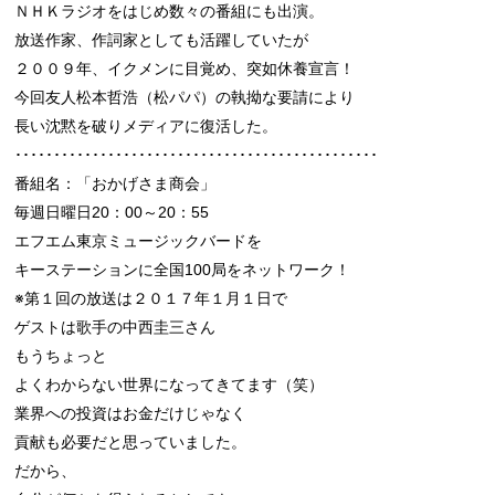
ＮＨＫラジオをはじめ数々の番組にも出演。

放送作家、作詞家としても活躍していたが

２００９年、イクメンに目覚め、突如休養宣言！

今回友人松本哲浩（松パパ）の執拗な要請により

長い沈黙を破りメディアに復活した。

･･･････････････････････････････････････････････

番組名：「おかげさま商会」

毎週日曜日20：00～20：55

エフエム東京ミュージックバードを

キーステーションに全国100局をネットワーク！

※第１回の放送は２０１７年１月１日で

ゲストは歌手の中西圭三さん

もうちょっと

よくわからない世界になってきてます（笑）

業界への投資はお金だけじゃなく

貢献も必要だと思っていました。

だから、
