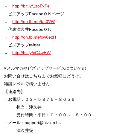
→　
http://bit.ly/1zoPxPe
・ビズアップFaceboＯＫページ

→　
http://on.fb.me/tat0VW
・代表津久井FaceboＯＫ

→　
http://on.fb.me/xw0ezH
・ビズアップtwitter

→　
http://bit.ly/xG4wHW
--------------------------------------

※メルマガやビズアップサービスについての

お問い合せはこちらまでお気軽にどうぞ。

雑談レベルで構いません！

【連絡先】

・お電話：０３－５８７６－８６５６

　　　担当：津久井

　　　受付時間：平日１０：００～１８：００

・メール：support@biz-up.biz

　　　津久井宛
