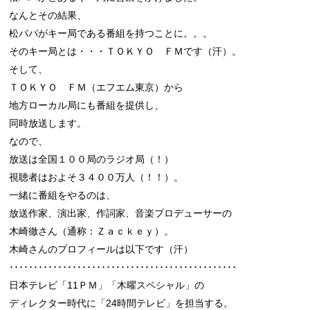
なんとその結果、

松パパがキー局である番組を持つことに。。。

そのキー局とは・・・ＴＯＫＹＯ　ＦＭです（汗）。

そして、

ＴＯＫＹＯ　ＦＭ（エフエム東京）から

地方ローカル局にも番組を提供し、

同時放送します。

なので、

放送は全国１００局のラジオ局（！）

視聴者はおよそ３４００万人（！！）。

一緒に番組をやるのは、

放送作家、演出家、作詞家、音楽プロデューサーの

木崎徹さん（通称：Ｚａｃｋｅｙ）。

木崎さんのプロフィールは以下です（汗）

･･･････････････････････････････････････････････

日本テレビ「11ＰＭ」「木曜スペシャル」の

ディレクター時代に「24時間テレビ」を担当する。
