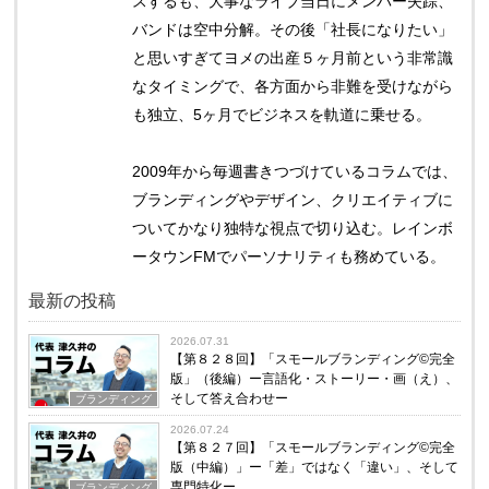
スするも、大事なライブ当日にメンバー失踪、
バンドは空中分解。その後「社長になりたい」
と思いすぎてヨメの出産５ヶ月前という非常識
なタイミングで、各方面から非難を受けながら
も独立、5ヶ月でビジネスを軌道に乗せる。
2009年から毎週書きつづけているコラムでは、
ブランディングやデザイン、クリエイティブに
ついてかなり独特な視点で切り込む。レインボ
ータウンFMでパーソナリティも務めている。
最新の投稿
2026.07.31
【第８２８回】「スモールブランディング©完全
版」（後編）ー言語化・ストーリー・画（え）、
そして答え合わせー
ブランディング
2026.07.24
【第８２７回】「スモールブランディング©完全
版（中編）」ー「差」ではなく「違い」、そして
専門特化ー
ブランディング