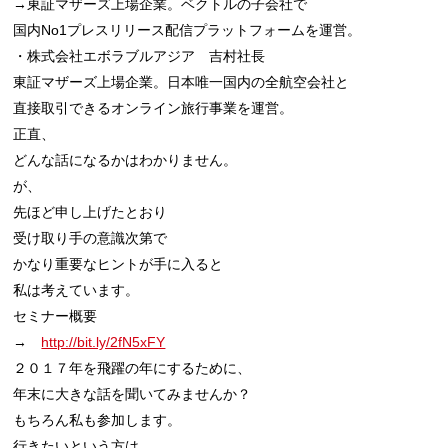
→東証マザーズ上場企業。ベクトルの子会社で

国内No1プレスリリース配信プラットフォームを運営。

・株式会社エボラブルアジア　吉村社長

東証マザーズ上場企業。日本唯一国内の全航空会社と

直接取引できるオンライン旅行事業を運営。

正直、

どんな話になるかはわかりません。

が、

先ほど申し上げたとおり

受け取り手の意識次第で

かなり重要なヒントが手に入ると

私は考えています。

セミナー概要

→　
http://bit.ly/2fN5xFY
２０１７年を飛躍の年にするために、

年末に大きな話を聞いてみませんか？

もちろん私も参加します。

行きたいという方は
