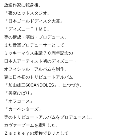
放送作家に転身後、

「夜のヒットスタジオ」

「日本ゴールドディスク大賞」

「ディズニーＴＩＭＥ」

等の構成・演出・プロデュース。

また音楽プロデューサーとして

ミッキーマウス生誕７０周年記念の

日本人アーティスト初のディズニー・

オフィシャル・アルバムを制作。

更に日本初のトリビュートアルバム

「加山雄三60CANDOLES」」につづき、

「美空ひばり」

「オフコース」

「カーペンターズ」

等のトリビュートアルバムをプロデュースし、

カヴァーブームを牽引した。

Ｚａｃｋｅｙの愛称でＤＪとして
