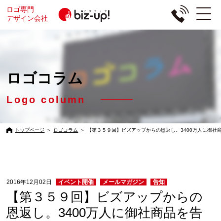
ロゴ専門
デザイン会社
ロゴコラム
Logo column
トップページ
＞
ロゴコラム
＞
【第３５９回】ビズアップからの恩返し。3400万人に御社
2016年12月02日
イベント開催
メールマガジン
告知
【第３５９回】ビズアップからの
恩返し。3400万人に御社商品を告