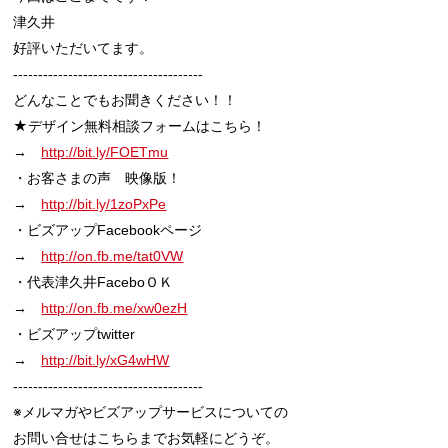
津久井

好評いただいてます。

--------------------------------------

どんなことでもお聞きください！！

★デザイン無料相談フォームはこちら！

→　
http://bit.ly/FOETmu
・お客さまの声　映像版！

→　
http://bit.ly/1zoPxPe
・ビズアップFacebookページ

→　
http://on.fb.me/tat0VW
・代表津久井FaceboＯＫ

→　
http://on.fb.me/xw0ezH
・ビズアップtwitter

→　
http://bit.ly/xG4wHW
--------------------------------------

※メルマガやビズアップサービスについての

お問い合せはこちらまでお気軽にどうぞ。
