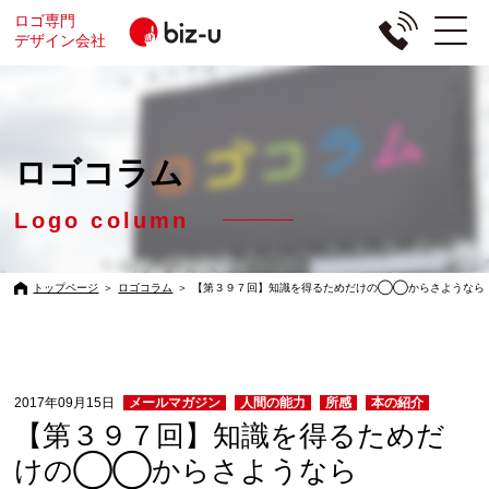
ロゴ専門
デザイン会社
ロゴコラム
Logo column
トップページ
＞
ロゴコラム
＞
【第３９７回】知識を得るためだけの◯◯からさようなら
2017年09月15日
メールマガジン
人間の能力
所感
本の紹介
【第３９７回】知識を得るためだ
けの◯◯からさようなら