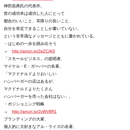
神田昌典氏の代表作。

世の成功本は成功した人にとって

都合のいいこと、耳障りの良いこと、

自分を肯定できることしか書いていない、

という非常識なメッセージとともに書かれている。

・はじめの一歩を踏み出そう

→　
http://amzn.to/2eZCAIS
「スモールビジネス」の提唱者、

マイケル・E・ガーバーの名著。

「マクドナルドよりおいしい

ハンバーガーの店はあるが、

マクドナルドよりたくさん

ハンバーガーを売った会社はない」。

・ポジショニング戦略

→　
http://amzn.to/2vWV8R1
ブランディングの大家、

個人的に大好きなアル・ライズの名著。
