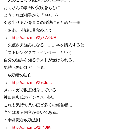
たくさんの事例や実験をもとに

どうすれば相手から「Yes」を

引き出せるかを５０の秘訣にまとめた一冊。

・さあ、才能に目覚めよう

→　
http://amzn.to/2y2W0UR
「欠点さえ強みになる！」。本を購入すると

「ストレングスファインダー」という

自分の強みを知るテストが受けられる。

気持ち悪いほど当たる。

・成功者の告白

→　
http://amzn.to/2xCldtc
メルマガで数度紹介している

神田昌典氏のビジネス小説。

これも気持ち悪いほど多くの経営者に

当てはまる内容が書いてある。

・非常識な成功法則

→　
http://amzn.to/2h4JlKn