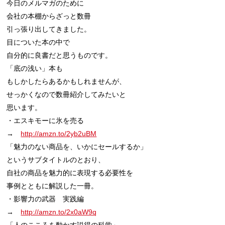
今日のメルマガのために

会社の本棚からざっと数冊

引っ張り出してきました。

目についた本の中で

自分的に良書だと思うものです。

「底の浅い」本も

もしかしたらあるかもしれませんが、

せっかくなので数冊紹介してみたいと

思います。

・エスキモーに氷を売る

→　
http://amzn.to/2yb2uBM
「魅力のない商品を、いかにセールするか」

というサブタイトルのとおり、

自社の商品を魅力的に表現する必要性を

事例とともに解説した一冊。

・影響力の武器　実践編

→　
http://amzn.to/2x0aW9q
「人のこころを動かす説得の科学」。
