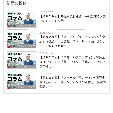
最新の投稿
2026.08.07
【第８２９回】時流を読む練習 ―次に来るお笑
いのトレンドを予言！―
メールマガジン
2026.07.31
【第８２８回】「スモールブランディング©完全
版」（後編）ー言語化・ストーリー・画（え）、
そして答え合わせー
ブランディング
2026.07.24
【第８２７回】「スモールブランディング©完全
版（中編）」ー「差」ではなく「違い」、そして
専門特化ー
ブランディング
2026.07.17
【第８２６回】「スモールブランディング©完全
版（前編）」ーブランディングの正体と「魔法の
質問」ー
ブランディング