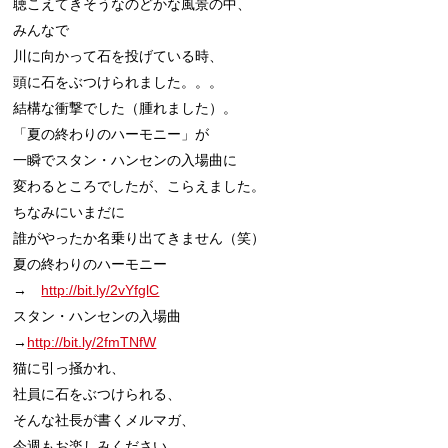
聴こえてきそうなのどかな風景の中、

みんなで

川に向かって石を投げている時、

頭に石をぶつけられました。。。

結構な衝撃でした（腫れました）。

「夏の終わりのハーモニー」が

一瞬でスタン・ハンセンの入場曲に

変わるところでしたが、こらえました。

ちなみにいまだに

誰がやったか名乗り出てきません（笑）

夏の終わりのハーモニー

→　
http://bit.ly/2vYfglC
スタン・ハンセンの入場曲

→
http://bit.ly/2fmTNfW
猫に引っ掻かれ、

社員に石をぶつけられる、

そんな社長が書くメルマガ、

今週もお楽しみください。
