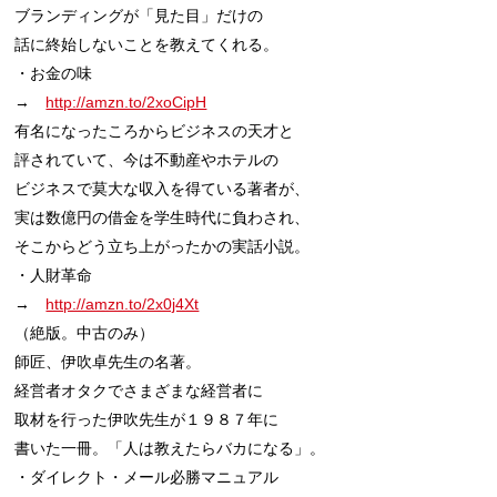
ブランディングが「見た目」だけの

話に終始しないことを教えてくれる。

・お金の味

→　
http://amzn.to/2xoCipH
有名になったころからビジネスの天才と

評されていて、今は不動産やホテルの

ビジネスで莫大な収入を得ている著者が、

実は数億円の借金を学生時代に負わされ、

そこからどう立ち上がったかの実話小説。

・人財革命

→　
http://amzn.to/2x0j4Xt
（絶版。中古のみ）

師匠、伊吹卓先生の名著。

経営者オタクでさまざまな経営者に

取材を行った伊吹先生が１９８７年に

書いた一冊。「人は教えたらバカになる」。

・ダイレクト・メール必勝マニュアル
