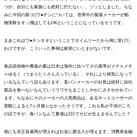
つが、自分にも家族にも絶対に打たない」。ゾッとしました。ちな
みに今回の新コ□ワ●チンについては、世界中の製薬メーカーが動
物実験をすっ飛ばしてもOKということになっているそうです。
まあこれはワ●チンネタということでタイムリーだから例に挙げた
わけですが、こういった事例は枚挙にいとまがないです。
食品添加物や農薬の量は日本は海外に比べてその基準がメチャメチ
ャゆるく（つまりたくさん入っている）、それにより病気になって
いるなんていう話もあります。某パンメーカーの社長は絶対に自社
製品を食べないなんていうウワサもまことしやかにささやかれてい
ます。ちなみにそのメーカーの人気商品は、あるネットユーザーの
実験によると7ヶ月腐らなかったそうです。これも私が子供のころ
の話ですが、食パンなんて夏場は2日でカビが生えませんでした？
他にも非正規雇用が増えればお金に困る人が増えます。消費者金融