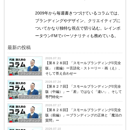
2009年から毎週書きつづけているコラムでは、
ブランディングやデザイン、クリエイティブに
ついてかなり独特な視点で切り込む。レインボ
ータウンFMでパーソナリティも務めている。
最新の投稿
2026.07.31
【第８２８回】「スモールブランディング©完全
版」（後編）ー言語化・ストーリー・画（え）、
そして答え合わせー
ブランディング
2026.07.24
【第８２７回】「スモールブランディング©完全
版（中編）」ー「差」ではなく「違い」、そして
専門特化ー
ブランディング
2026.07.17
【第８２６回】「スモールブランディング©完全
版（前編）」ーブランディングの正体と「魔法の
質問」ー
ブランディング
2026.07.10