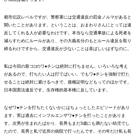
都市伝説レベルですが、警察署には交通違反の罰金ノルマがあると
聞いたことがあります。ということは、おまわりさんにとっては違
反してくれる人が必要なわけです。本当なら交通事故による死者を
減らすためにルールがあり、その大義名分のもとルール違反を取り
締るわけですから、交通違反が少ないことは喜ばしいはずなのに。
私は今回の新コ□のワ●チンは絶対に打ちません。いろいろな考え
があるので、打ちたい人は打てばいい。でもワ●チンを強制で打た
せることは絶対に避けるべきで、接種証明などもってのほかです。
日本国憲法違反です。生存権的基本権に反しています。
なぜワ●チンを打ちたくないかにはちょっとしたエピソードがあり
ます。実は過去にインフルエンザワ●チンを打ったことがありま
す。次男が生まれたばかり、長男もまだ3歳にも満たない幼児でし
たので、長男と私で近所の病院で打ったんです。その年だけ私も長