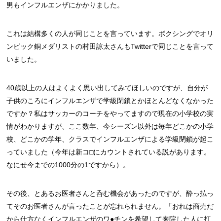
男もインフルエンザにかかりました。
これは結構多くの人が同じことを言っています。ボクシングでオリ
ンピック銅メダリストの村田諒太さんもTwitterで同じことを言って
いました。
40歳以上の人はよくよく思い出してみてほしいのですが、自分が
子供のころにインフルエンザで学級閉鎖とかほとんどなくなかった
ですか？私はサッカーのコーチをやってますので現在の小学校の実
情がわかりますが、ここ数年、今シーズン以外は毎年どこかの小学
校、どこかの学年、クラスでインフルエンザによる学級閉鎖が起こ
っていました（今年は新コ□にカウントされている説があります。
なにせ今までの1000分の1ですから）。
その後、とあるお医者さんと呑む機会があったのですが、酔っ払っ
てそのお医者さんが言ったことが忘れられません。「おれは商売だ
から仕方なくインフルエンザのワ●チンを希望して来院した人に打