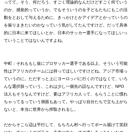
ってて。そう、何だろう、すごく理論的なんだけどすごく何ていう
のか、感覚的っていうか。でもそういうのを子どもたちにもこの活
動をとおして与えるために、きっかけとかアイデアとかっていうの
を振りまきたいのかなっていう気がしてたんですけど。だって具体
的に日本に来てほしいとか、日本のサッカー選手になってほしいっ
ていうことではないんですよね。
中町：それももし仮にプロサッカー選手である以上、そういう可能
性はアフリカのチームには持ってほしいですけどね。アジア市場っ
ていうのに。ただすっと上にヨーロッパに行くのではなくて、いろ
んな選択肢っていう。これは少し一個先の話なんですけど、NPO
法人もそうなんですけど、要はアフリカ人って、もらうことに慣れ
ちゃってるっていう側面もあって。やっぱり自分たちで立ち上がら
ないと、本当に世界から搾取されるし。
だからそこら辺は平行して、もちろん村へ行ってボール届けて笑顔