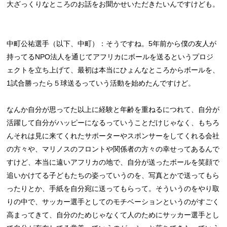
大ざっくりなところのお話をお聞かせいただきたいんですけども。
中町公祐選手（以下、中町）：そうですね。5年前から僕の友人が
持ってるNPO法人を通じてアフリカにボールを送るというプロジ
ェクトを立ち上げて、最初は本当にひょんなところからボールを、
1試合勝ったら５球送るっていう活動を始めたんですけど。
なんか自分が思ってた以上に経験と年齢を重ねるにつれて、自分が
活躍して自分がハッピーになるっていうことだけじゃなく、もちろ
んそれは見に来てくれたサポーターやスポンサーをしてくれる会社
の方々や、マリノスのフロントや関係者の方々の幸せってあるんで
すけど、本当に遠いアフリカの地で、自分が送ったボールを笑顔で
追いかけてる子どもたちの姿っていうのを、写真とかで送ってもら
ったりとか、手紙を自分宛に送ってもらって。そういうのをやり取
りの中で、サッカー選手としてのモチベーションというのがすごく
高まってきて、自分のためじゃなくて人のためにサッカー選手とし