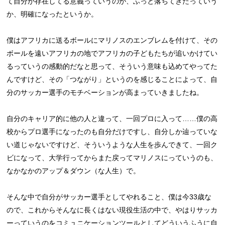
て自分が存在してる意義っていうのが、ふっと落ちてきたっていう
か、明確になったというか。
僕はアフリカに送るボールにマリノスのエンブレムを付けて、その
ボールを遠いアフリカの地でアフリカの子どもたちが追いかけてい
るっていうの感動的だなと思って、そういう意味も込めてやってた
んですけど、その「つながり」というのを感じることによって、自
分のサッカー選手のモチベーションが高まっていきましたね。
自分のキャリア的に他の人と違って、一回プロに入って……僕の高
校からプロ選手になったのも自分だけですし、自分しか辿っていな
い道じゃないですけど、そういうような人生を歩んできて、一回ク
ビになって、大学行ってからまた戻ってマリノスにっていうのも、
なかなかのアップ＆ダウン（な人生）で。
そんな中で自分がサッカー選手としてやれること、僕は今33歳な
ので、これからそんなに長くはない現役生活の中で、やはりサッカ
ーっていうのをコミュニケーションツールとしてどういうふうに自