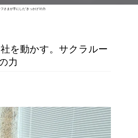
フさまが手にした”きっかけ”の力
会社を動かす。サクラルー
の力