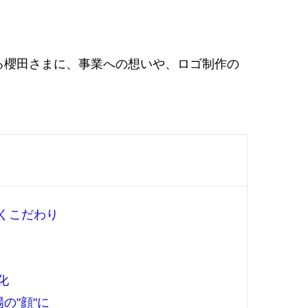
る櫻田さまに、事業への想いや、ロゴ制作の
くこだわり
化
の"顔"に