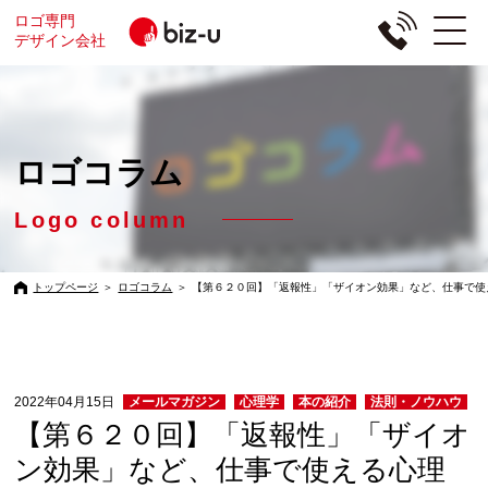
ロゴ専門
デザイン会社
ロゴコラム
Logo column
トップページ
＞
ロゴコラム
＞
【第６２０回】「返報性」「ザイオン効果」など、仕事で使
2022年04月15日
メールマガジン
心理学
本の紹介
法則・ノウハウ
【第６２０回】「返報性」「ザイオ
ン効果」など、仕事で使える心理