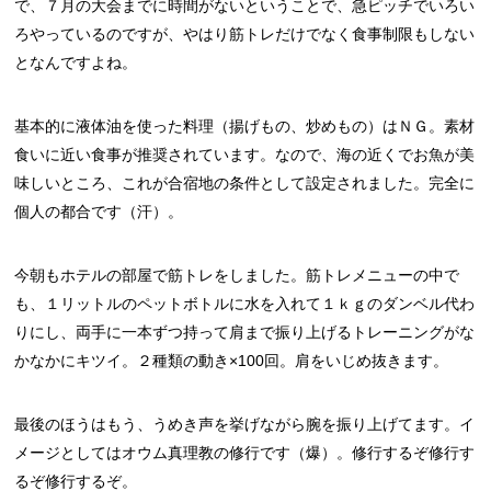
で、７月の大会までに時間がないということで、急ピッチでいろい
ろやっているのですが、やはり筋トレだけでなく食事制限もしない
となんですよね。
基本的に液体油を使った料理（揚げもの、炒めもの）はＮＧ。素材
食いに近い食事が推奨されています。なので、海の近くでお魚が美
味しいところ、これが合宿地の条件として設定されました。完全に
個人の都合です（汗）。
今朝もホテルの部屋で筋トレをしました。筋トレメニューの中で
も、１リットルのペットボトルに水を入れて１ｋｇのダンベル代わ
りにし、両手に一本ずつ持って肩まで振り上げるトレーニングがな
かなかにキツイ。２種類の動き×100回。肩をいじめ抜きます。
最後のほうはもう、うめき声を挙げながら腕を振り上げてます。イ
メージとしてはオウム真理教の修行です（爆）。修行するぞ修行す
るぞ修行するぞ。