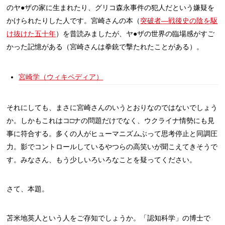
のヤ●ザの家に生まれたり、グリコ森永事件の犯人だという嫌疑を
かけられたりした人です。宮崎さんの本（
突破者―戦後史の陰を駆
け抜けた五十年
）を昔読みましたが、ヤ●ザの世界の臨場感がすご
かった記憶がある（宮崎さんは拳銃で撃たれたことがある）。
宮崎学（ウィキペディア）
それにしても、まさに宮崎さんのいうとおりなのではないでしょう
か。しかもこれはコ□ナの問題だけでなく、ウクライナ情勢にも見
事に符合する。多くの人がヒューマニズムぶって思考停止と同調圧
力。影でコントロールしているやつらの高笑いが聞こえてきそうで
す。みなさん、もう少しいろいろなことを疑ってください。
さて、本題。
苫米地英人という人をご存知でしょうか。「認知科学」の博士で