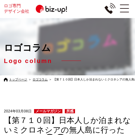
ロゴ専門
デザイン会社
ロゴコラム
Logo column
トップページ
＞
ロゴコラム
＞
【第７１０回】日本人しか泊まれないミクロネシアの無人
2024年03月08日
メールマガジン
所感
【第７１０回】日本人しか泊まれな
いミクロネシアの無人島に行った