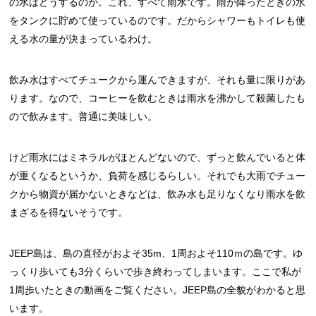
の水はどうするのか。これ、すべて雨水です。雨が降ったときの水
をタンクに貯めて使っているのです。だからシャワーもトイレも使
える水の量が決まっているわけ。
飲み水はすべてチュークから運んできますが、それも量に限りがあ
ります。なので、コーヒーを飲むときは雨水を沸かして殺菌したも
ので飲みます。普通に美味しい。
けど雨水にはミネラルがほとんどないので、ずっと飲んでいると体
が重くなるというか、負荷を感じるらしい。それでも大雨でチュー
クから物資が届かないときなどは、飲み水も足りなくなり雨水を飲
まざるを得ないそうです。
JEEP島は、島の直径がおよそ35m、1周およそ110ｍの島です。ゆ
っくり歩いても3分くらいで歩き終わってしまいます。ここで私が
1周歩いたときの動画をご覧ください。JEEP島の全貌がわかると思
います。