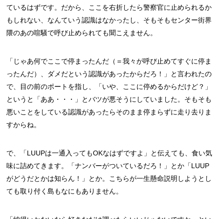
ているはずです。だから、ここを右折したら警察官に止められるか
もしれない、なんていう認識はなかったし、そもそもセンター街界
隈のあの喧騒で呼び止められても聞こえません。
「じゃあ何でここで停まったんだ（＝我々が呼び止めてすぐに停ま
ったんだ）、ダメだという認識があったからだろ！」と言われたの
で、目の前のポートを指し、「いや、ここに停めるからだけど？」
というと「ああ・・・」とバツが悪そうにしていました。そもそも
悪いことをしている認識があったらそのまま停まらずに走り去りま
すからね。
で、「LUUPは一通入ってもOKなはずですよ」と伝えても、食い気
味に詰めてきます。「ナンバーがついているだろ！」とか「LUUP
がどうだとかは知らん！」とか。こちらが一生懸命説明しようとし
ても取り付く島もなにもありません。