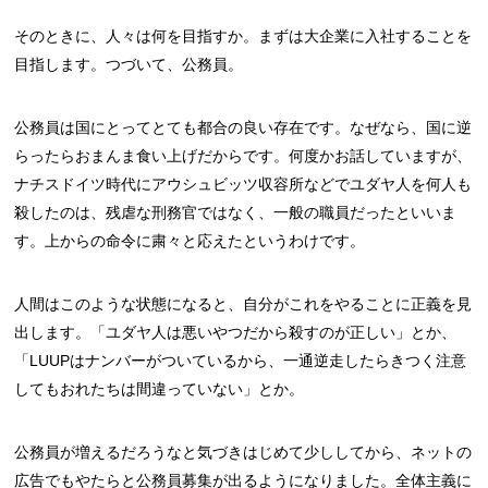
そのときに、人々は何を目指すか。まずは大企業に入社することを
目指します。つづいて、公務員。
公務員は国にとってとても都合の良い存在です。なぜなら、国に逆
らったらおまんま食い上げだからです。何度かお話していますが、
ナチスドイツ時代にアウシュビッツ収容所などでユダヤ人を何人も
殺したのは、残虐な刑務官ではなく、一般の職員だったといいま
す。上からの命令に粛々と応えたというわけです。
人間はこのような状態になると、自分がこれをやることに正義を見
出します。「ユダヤ人は悪いやつだから殺すのが正しい」とか、
「LUUPはナンバーがついているから、一通逆走したらきつく注意
してもおれたちは間違っていない」とか。
公務員が増えるだろうなと気づきはじめて少ししてから、ネットの
広告でもやたらと公務員募集が出るようになりました。全体主義に